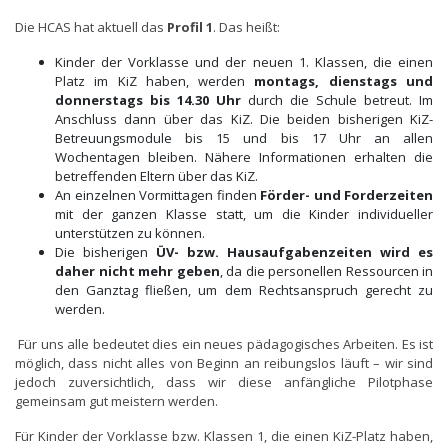
Die HCAS hat aktuell das
Profil 1
. Das heißt:
Kinder der Vorklasse und der neuen 1. Klassen, die einen
Platz im KiZ haben, werden
montags, dienstags und
donnerstags bis 14.30 Uhr
durch die Schule betreut. Im
Anschluss dann über das KiZ. Die beiden bisherigen KiZ-
Betreuungsmodule bis 15 und bis 17 Uhr an allen
Wochentagen bleiben. Nähere Informationen erhalten die
betreffenden Eltern über das KiZ.
An einzelnen Vormittagen finden
Förder- und Forderzeiten
mit der ganzen Klasse statt, um die Kinder individueller
unterstützen zu können.
Die bisherigen
ÜV- bzw. Hausaufgabenzeiten wird es
daher nicht mehr geben
, da die personellen Ressourcen in
den Ganztag fließen, um dem Rechtsanspruch gerecht zu
werden.
Für uns alle bedeutet dies ein neues pädagogisches Arbeiten. Es ist
möglich, dass nicht alles von Beginn an reibungslos läuft – wir sind
jedoch zuversichtlich, dass wir diese anfängliche Pilotphase
gemeinsam gut meistern werden.
Für Kinder der Vorklasse bzw. Klassen 1, die einen KiZ-Platz haben,